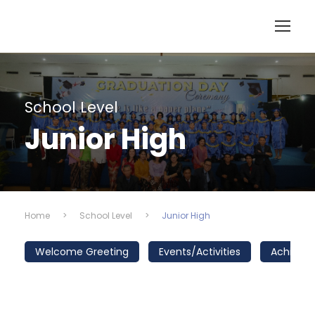
School Level
Junior High
Home
>
School Level
>
Junior High
Welcome Greeting
Events/Activities
Achieve